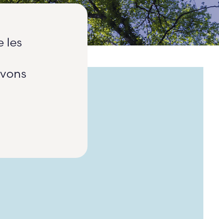
 les
uvons
!