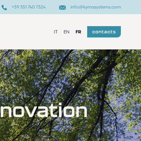
+39 351 740 7324
info@kymasystems.com
IT
EN
FR
contacts
nnovation